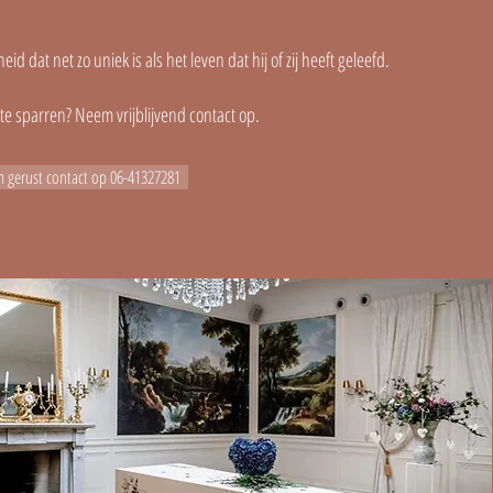
d dat net zo uniek is als het leven dat hij of zij heeft geleefd.
te sparren? Neem vrijblijvend contact op.
 gerust contact op 06-41327281