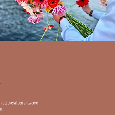
u.
direct overal een antwoord
aat.