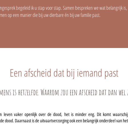
ongesprek begeleid ik u stap voor stap. Samen bespreken we wat belangrijk is,
en op een manier die bij uw dierbare én bij uw familie past.
Een afscheid dat bij iemand past
mens is hetzelfde. Waarom zou een afscheid dat dan wel
 leven vaker openlijk over de dood, het is minder eng. Dit komt waarschijn
de dood. Daarnaast is de uitvaartverzorging ook een belangrijk onderdeel van he